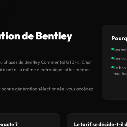
tion de Bentley
Pourq
Les mot
Les sol
 ou phases de Bentley Continental GT3-R. C’est
Le bon 
 n’ont ni la même électronique, ni les mêmes
montée
 la bonne génération sélectionnée, vous accédez
exacte ?
Le tarif se décide-t-il d