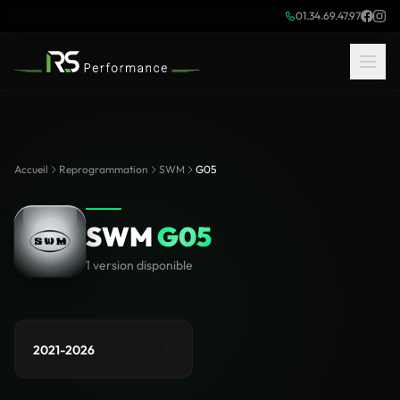
01.34.69.47.97
Accueil
Reprogrammation
SWM
G05
SWM
G05
1 version disponible
2021-2026