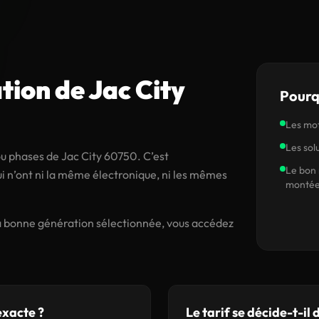
tion de Jac City
Pourq
Les mot
Les sol
ou phases de Jac City 60750. C’est
Le bon 
 n’ont ni la même électronique, ni les mêmes
montée
 la bonne génération sélectionnée, vous accédez
exacte ?
Le tarif se décide-t-il d